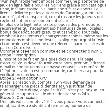
1win s’est rapidement imposé comme une plateforme de
jeux en ligne fiable pour les Ivoiriens grâce à son catalogue
riche, incluant casino live, paris sportifs et e‑sports. La
licence délivrée par les autorités de Curaçao garantit un
cadre légal et transparent, ce qui rassure les joueurs qui
recherchent un environnement sécurisé.
En plus de la légitimité, le site propose des promotions
récurrentes qui s’adaptent aux habitudes de jeu locales :
bonus de dépôt, tours gratuits et cash‑back. Tout cela,
combiné à des temps de chargement rapides même sur les
connexions mobiles modestes, explique pourquoi la
1win
ci connexion
est devenue une référence parmi les sites de
pari en Côte d’Ivoire.
Comment créer son compte et se connecter à 1win CI
Étape 1 : Inscription
L’inscription se fait en quelques clics depuis la page
d’accueil. Vous devez fournir votre nom, prénom, adresse
e‑mail et choisir un mot de passe robuste. Un numéro de
téléphone ivoirien est recommandé, car il servira pour la
vérification ultérieure.
Étape 2 : Vérification KYC
Après la création du compte, 1win vous demande de
télécharger une pièce d’identité et un justificatif de
domicile. Cette étape, appelée “KYC”, n’est pas longue : en
général, le support valide votre dossier sous 24 h.
Étape 3 : Connexion
Une fois votre compte vérifié, vous pouvez vous connecter
en utilisant votre identifiant (e‑mail ou numéro de