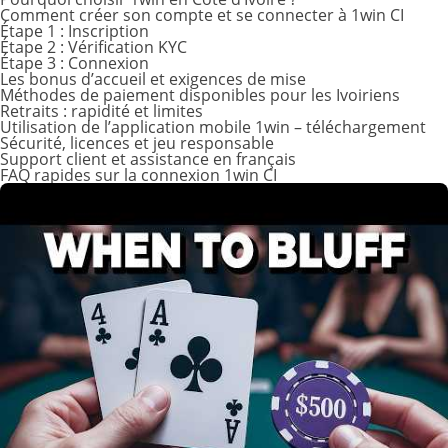
Comment créer son compte et se connecter à 1win CI
Étape 1 : Inscription
Étape 2 : Vérification KYC
Étape 3 : Connexion
Les bonus d’accueil et exigences de mise
Méthodes de paiement disponibles pour les Ivoiriens
Retraits : rapidité et limites
Utilisation de l’application mobile 1win – téléchargement
Sécurité, licences et jeu responsable
Support client et assistance en français
FAQ rapides sur la connexion 1win CI