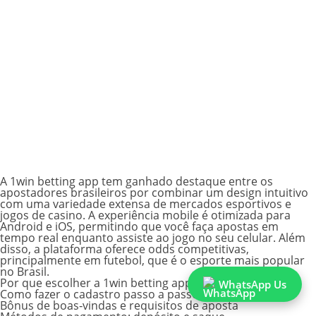
A 1win betting app tem ganhado destaque entre os
apostadores brasileiros por combinar um design intuitivo
com uma variedade extensa de mercados esportivos e
jogos de casino. A experiência mobile é otimizada para
Android e iOS, permitindo que você faça apostas em
tempo real enquanto assiste ao jogo no seu celular. Além
disso, a plataforma oferece odds competitivas,
principalmente em futebol, que é o esporte mais popular
no Brasil.
Por que escolher a 1win betting app?
WhatsApp Us
Como fazer o cadastro passo a passo
Bônus de boas‑vindas e requisitos de aposta