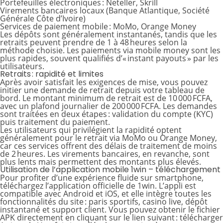
Portefeuilles électroniques : Neteller, Skrill
Virements bancaires locaux (Banque Atlantique, Société
Générale Côte d’Ivoire)
Services de paiement mobile : MoMo, Orange Money
Les dépôts sont généralement instantanés, tandis que les
retraits peuvent prendre de 1 à 48 heures selon la
méthode choisie. Les paiements via mobile money sont les
plus rapides, souvent qualifiés d’« instant payouts » par les
utilisateurs.
Retraits : rapidité et limites
Après avoir satisfait les exigences de mise, vous pouvez
initier une demande de retrait depuis votre tableau de
bord. Le montant minimum de retrait est de 10 000 FCFA,
avec un plafond journalier de 200 000 FCFA. Les demandes
sont traitées en deux étapes : validation du compte (KYC)
puis traitement du paiement.
Les utilisateurs qui privilégient la rapidité optent
généralement pour le retrait via MoMo ou Orange Money,
car ces services offrent des délais de traitement de moins
de 2 heures. Les virements bancaires, en revanche, sont
plus lents mais permettent des montants plus élevés.
Utilisation de l’application mobile 1win – téléchargement
Pour profiter d’une expérience fluide sur smartphone,
téléchargez l’application officielle de 1win. L’appli est
compatible avec Android et iOS, et elle intègre toutes les
fonctionnalités du site : paris sportifs, casino live, dépôt
instantané et support client. Vous pouvez obtenir le fichier
APK directement en cliquant sur le lien suivant :
télécharger