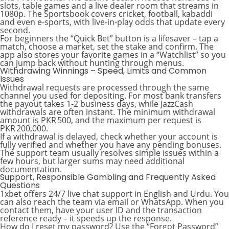
slots, table games and a live dealer room that streams in
1080p. The Sportsbook covers cricket, football, kabaddi
and even e‑sports, with live‑in‑play odds that update every
second.
For beginners the “Quick Bet” button is a lifesaver – tap a
match, choose a market, set the stake and confirm. The
app also stores your favorite games in a “Watchlist” so you
can jump back without hunting through menus.
Withdrawing Winnings – Speed, Limits and Common
Issues
Withdrawal requests are processed through the same
channel you used for depositing. For most bank transfers
the payout takes 1‑2 business days, while JazzCash
withdrawals are often instant. The minimum withdrawal
amount is PKR 500, and the maximum per request is
PKR 200,000.
If a withdrawal is delayed, check whether your account is
fully verified and whether you have any pending bonuses.
The support team usually resolves simple issues within a
few hours, but larger sums may need additional
documentation.
Support, Responsible Gambling and Frequently Asked
Questions
1xbet offers 24/7 live chat support in English and Urdu. You
can also reach the team via email or WhatsApp. When you
contact them, have your user ID and the transaction
reference ready – it speeds up the response.
How do I reset my password?
Use the “Forgot Password”