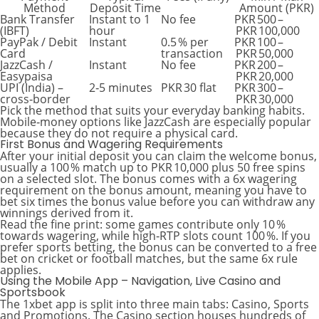
Method
Deposit Time
Amount (PKR)
Bank Transfer
Instant to 1
No fee
PKR 500 –
(IBFT)
hour
PKR 100,000
PayPak / Debit
Instant
0.5 % per
PKR 100 –
Card
transaction
PKR 50,000
JazzCash /
Instant
No fee
PKR 200 –
Easypaisa
PKR 20,000
UPI (India) –
2‑5 minutes
PKR 30 flat
PKR 300 –
cross‑border
PKR 30,000
Pick the method that suits your everyday banking habits.
Mobile‑money options like JazzCash are especially popular
because they do not require a physical card.
First Bonus and Wagering Requirements
After your initial deposit you can claim the welcome bonus,
usually a 100 % match up to PKR 10,000 plus 50 free spins
on a selected slot. The bonus comes with a 6x wagering
requirement on the bonus amount, meaning you have to
bet six times the bonus value before you can withdraw any
winnings derived from it.
Read the fine print: some games contribute only 10 %
towards wagering, while high‑RTP slots count 100 %. If you
prefer sports betting, the bonus can be converted to a free
bet on cricket or football matches, but the same 6x rule
applies.
Using the Mobile App – Navigation, Live Casino and
Sportsbook
The 1xbet app is split into three main tabs: Casino, Sports
and Promotions. The Casino section houses hundreds of