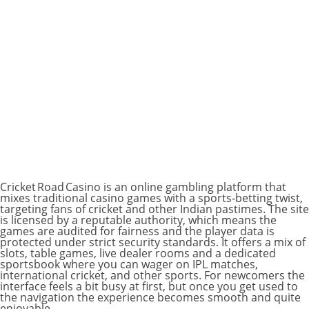
Cricket Road Casino is an online gambling platform that
mixes traditional casino games with a sports‑betting twist,
targeting fans of cricket and other Indian pastimes. The site
is licensed by a reputable authority, which means the
games are audited for fairness and the player data is
protected under strict security standards. It offers a mix of
slots, table games, live dealer rooms and a dedicated
sportsbook where you can wager on IPL matches,
international cricket, and other sports. For newcomers the
interface feels a bit busy at first, but once you get used to
the navigation the experience becomes smooth and quite
enjoyable.