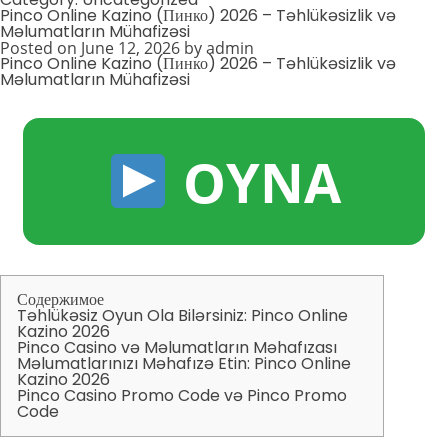
Pinco Online Kazino (Пинко) 2026 – Təhlükəsizlik və
Məlumatların Mühafizəsi
Posted on
June 12, 2026
by
admin
Pinco Online Kazino (Пинко) 2026 – Təhlükəsizlik və
Məlumatların Mühafizəsi
OYNA
Содержимое
Təhlükəsiz Oyun Ola Bilərsiniz: Pinco Online
Kazino 2026
Pinco Casino və Məlumatların Məhafızası
Məlumatlarınızı Məhafızə Etin: Pinco Online
Kazino 2026
Pinco Casino Promo Code və Pinco Promo
Code