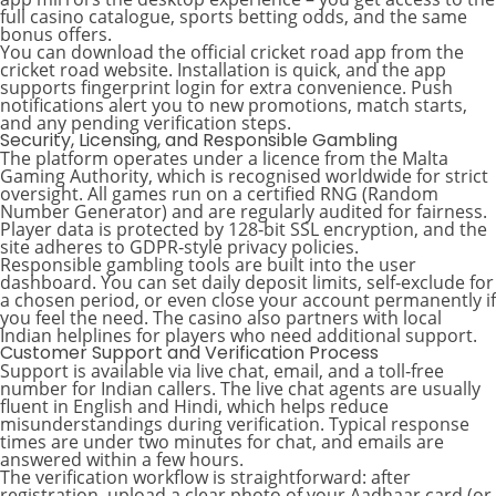
full casino catalogue, sports betting odds, and the same
bonus offers.
You can download the official cricket road app from the
cricket road
website. Installation is quick, and the app
supports fingerprint login for extra convenience. Push
notifications alert you to new promotions, match starts,
and any pending verification steps.
Security, Licensing, and Responsible Gambling
The platform operates under a licence from the Malta
Gaming Authority, which is recognised worldwide for strict
oversight. All games run on a certified RNG (Random
Number Generator) and are regularly audited for fairness.
Player data is protected by 128‑bit SSL encryption, and the
site adheres to GDPR‑style privacy policies.
Responsible gambling tools are built into the user
dashboard. You can set daily deposit limits, self‑exclude for
a chosen period, or even close your account permanently if
you feel the need. The casino also partners with local
Indian helplines for players who need additional support.
Customer Support and Verification Process
Support is available via live chat, email, and a toll‑free
number for Indian callers. The live chat agents are usually
fluent in English and Hindi, which helps reduce
misunderstandings during verification. Typical response
times are under two minutes for chat, and emails are
answered within a few hours.
The verification workflow is straightforward: after
registration, upload a clear photo of your Aadhaar card (or