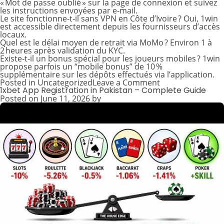
« Mot de passe oublié » sur la page de connexion et suivez
les instructions envoyées par e‑mail.
Le site fonctionne‑t‑il sans VPN en Côte d’Ivoire ?
Oui, 1win
est accessible directement depuis les fournisseurs d’accès
locaux.
Quel est le délai moyen de retrait via MoMo ?
Environ 1 à
2 heures après validation du KYC.
Existe‑t‑il un bonus spécial pour les joueurs mobiles ?
1win
propose parfois un “mobile bonus” de 10 %
supplémentaire sur les dépôts effectués via l’application.
Posted in
Uncategorized
Leave a Comment
1xbet App Registration in Pakistan – Complete Guide
Posted on
June 11, 2026
by