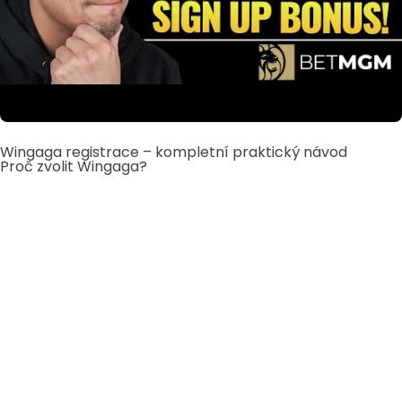
Wingaga registrace – kompletní praktický návod
Proč zvolit Wingaga?