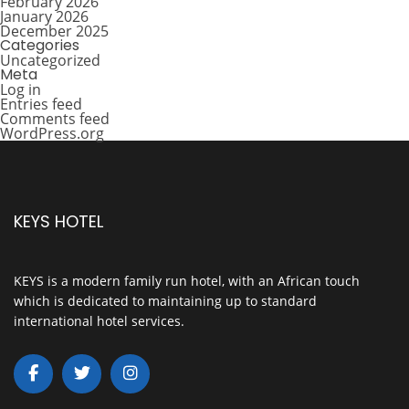
February 2026
January 2026
December 2025
Categories
Uncategorized
Meta
Log in
Entries feed
Comments feed
WordPress.org
KEYS HOTEL
KEYS is a modern family run hotel, with an African touch
which is dedicated to maintaining up to standard
international hotel services.