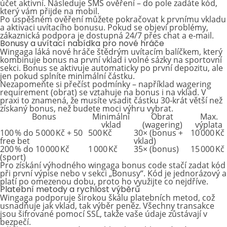
účet aktivní. Následuje SMS ověření – do pole zadáte kód,
který vám přijde na mobil.
Po úspěšném ověření můžete pokračovat k prvnímu vkladu
a aktivaci uvítacího bonusu. Pokud se objeví problémy,
zákaznická podpora je dostupná 24/7 přes chat a e‑mail.
Bonusy a uvítací nabídka pro nové hráče
Wingaga láká nové hráče štědrým uvítacím balíčkem, který
kombinuje bonus na první vklad i volné sázky na sportovní
sekci. Bonus se aktivuje automaticky po první depozitu, ale
jen pokud splníte minimální částku.
Nezapomeňte si přečíst podmínky – například wagering
requirement (obrat) se vztahuje na bonus i na vklad. V
praxi to znamená, že musíte vsadit částku 30‑krát větší než
získaný bonus, než budete moci výhru vybrat.
Bonus
Minimální
Obrat
Max.
vklad
(wagering)
výplata
100 % do 5 000 Kč + 50
500 Kč
30× (bonus +
10 000 Kč
free bet
vklad)
200 % do 10 000 Kč
1 000 Kč
35× (bonus)
15 000 Kč
(sport)
Pro získání výhodného
wingaga bonus code
stačí zadat kód
při první výpise nebo v sekci „Bonusy“. Kód je jednorázový a
platí po omezenou dobu, proto ho využijte co nejdříve.
Platební metody a rychlost výběrů
Wingaga podporuje širokou škálu platebních metod, což
usnadňuje jak vklad, tak výběr peněz. Všechny transakce
jsou šifrované pomocí SSL, takže vaše údaje zůstávají v
bezpečí.