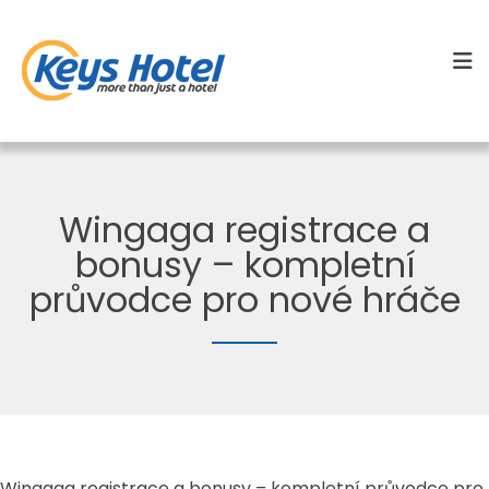
Wingaga registrace a
bonusy – kompletní
průvodce pro nové hráče
Wingaga registrace a bonusy – kompletní průvodce pro