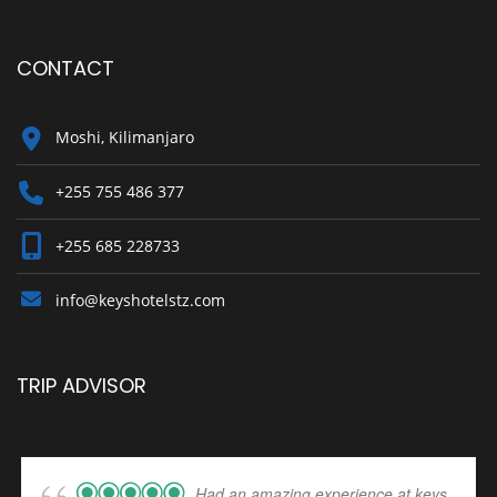
CONTACT
Moshi, Kilimanjaro
+255 755 486 377
+255 685 228733
info@keyshotelstz.com
TRIP ADVISOR
Had an amazing experience at keys