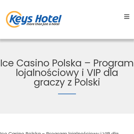
Ice Casino Polska – Program
lojalnościowy i VIP dla
graczy z Polski
Ice Casino Polska – Program lojalnościowy i VIP dla