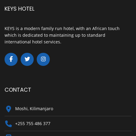
KEYS HOTEL
KEYS is a modern family run hotel, with an African touch
which is dedicated to maintaining up to standard
international hotel services.
CONTACT
Moshi, Kilimanjaro
+255 755 486 377