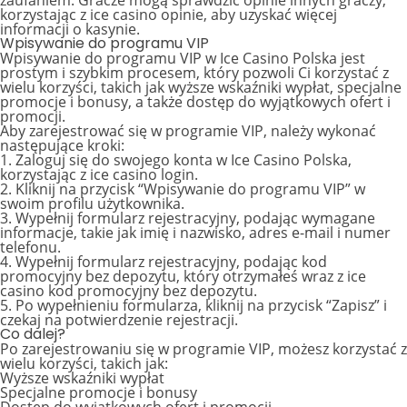
zaufaniem. Gracze mogą sprawdzić opinie innych graczy,
korzystając z ice casino opinie, aby uzyskać więcej
informacji o kasynie.
Wpisywanie do programu VIP
Wpisywanie do programu VIP w Ice Casino Polska jest
prostym i szybkim procesem, który pozwoli Ci korzystać z
wielu korzyści, takich jak wyższe wskaźniki wypłat, specjalne
promocje i bonusy, a także dostęp do wyjątkowych ofert i
promocji.
Aby zarejestrować się w programie VIP, należy wykonać
następujące kroki:
1. Zaloguj się do swojego konta w Ice Casino Polska,
korzystając z
ice casino login
.
2. Kliknij na przycisk “Wpisywanie do programu VIP” w
swoim profilu użytkownika.
3. Wypełnij formularz rejestracyjny, podając wymagane
informacje, takie jak imię i nazwisko, adres e-mail i numer
telefonu.
4. Wypełnij formularz rejestracyjny, podając kod
promocyjny bez depozytu, który otrzymałeś wraz z
ice
casino kod promocyjny bez depozytu
.
5. Po wypełnieniu formularza, kliknij na przycisk “Zapisz” i
czekaj na potwierdzenie rejestracji.
Co dalej?
Po zarejestrowaniu się w programie VIP, możesz korzystać z
wielu korzyści, takich jak:
Wyższe wskaźniki wypłat
Specjalne promocje i bonusy