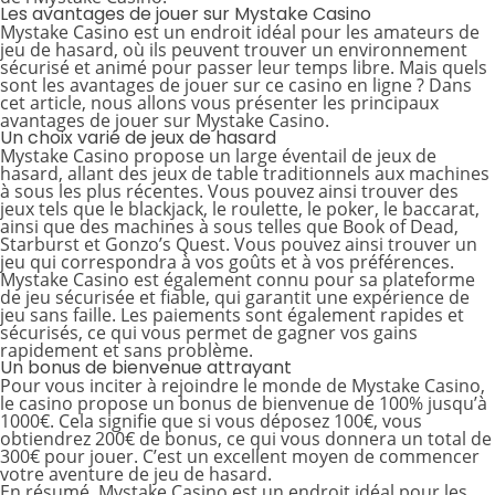
Les avantages de jouer sur Mystake Casino
Mystake Casino est un endroit idéal pour les amateurs de
jeu de hasard, où ils peuvent trouver un environnement
sécurisé et animé pour passer leur temps libre. Mais quels
sont les avantages de jouer sur ce casino en ligne ? Dans
cet article, nous allons vous présenter les principaux
avantages de jouer sur Mystake Casino.
Un choix varié de jeux de hasard
Mystake Casino propose un large éventail de jeux de
hasard, allant des jeux de table traditionnels aux machines
à sous les plus récentes. Vous pouvez ainsi trouver des
jeux tels que le blackjack, le roulette, le poker, le baccarat,
ainsi que des machines à sous telles que Book of Dead,
Starburst et Gonzo’s Quest. Vous pouvez ainsi trouver un
jeu qui correspondra à vos goûts et à vos préférences.
Mystake Casino est également connu pour sa plateforme
de jeu sécurisée et fiable, qui garantit une expérience de
jeu sans faille. Les paiements sont également rapides et
sécurisés, ce qui vous permet de gagner vos gains
rapidement et sans problème.
Un bonus de bienvenue attrayant
Pour vous inciter à rejoindre le monde de Mystake Casino,
le casino propose un bonus de bienvenue de 100% jusqu’à
1000€. Cela signifie que si vous déposez 100€, vous
obtiendrez 200€ de bonus, ce qui vous donnera un total de
300€ pour jouer. C’est un excellent moyen de commencer
votre aventure de jeu de hasard.
En résumé, Mystake Casino est un endroit idéal pour les