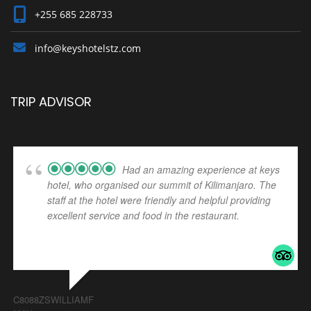
+255 685 228733
info@keyshotelstz.com
TRIP ADVISOR
Had an amazing experience at keys
hotel, who organised our summit of Kilimanjaro. The
staff at the hotel were friendly and helpful providing
excellent service and food in the restaurant.
... read
more
C8088ZSWILLIAMF