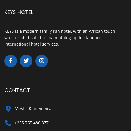
KEYS HOTEL
KEYS is a modern family run hotel, with an African touch
which is dedicated to maintaining up to standard
international hotel services.
CONTACT
Moshi, Kilimanjaro
+255 755 486 377