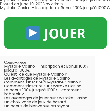
Posted on
June 10, 2026
by
admin
Mystake Casino – Inscription ▷ Bonus 100% jusqu’à 1000€
JOUER
Содержимое
Mystake Casino – Inscription et Bonus 100%
jusqu’à 1000€
Qu’est-ce que Mystake Casino ?
Les avantages de Mystake Casino
Comment s’inscrire à Mystake Casino ?
Comment s’inscrire sur Mystake Casino ?
Le bonus 100% jusqu’à 1000€ : comment
l’obtenir ?
Les avantages de jouer sur Mystake Casino
Un choix varié de jeux de hasard
Un bonus de bienvenue attrayant