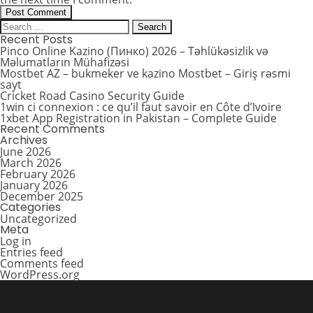
Recent Posts
Pinco Online Kazino (Пинко) 2026 – Təhlükəsizlik və
Məlumatların Mühafizəsi
Mostbet AZ – bukmeker ve kazino Mostbet – Giriş rəsmi
sayt
Cricket Road Casino Security Guide
1win ci connexion : ce qu’il faut savoir en Côte d’Ivoire
1xbet App Registration in Pakistan – Complete Guide
Recent Comments
Archives
June 2026
March 2026
February 2026
January 2026
December 2025
Categories
Uncategorized
Meta
Log in
Entries feed
Comments feed
WordPress.org