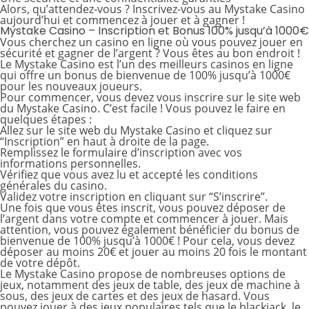
Alors, qu’attendez-vous ? Inscrivez-vous au Mystake Casino
aujourd’hui et commencez à jouer et à gagner !
Mystake Casino – Inscription et Bonus 100% jusqu’à 1000€
Vous cherchez un casino en ligne où vous pouvez jouer en
sécurité et gagner de l’argent ? Vous êtes au bon endroit !
Le Mystake Casino est l’un des meilleurs casinos en ligne
qui offre un bonus de bienvenue de 100% jusqu’à 1000€
pour les nouveaux joueurs.
Pour commencer, vous devez vous inscrire sur le site web
du Mystake Casino. C’est facile ! Vous pouvez le faire en
quelques étapes :
Allez sur le site web du Mystake Casino et cliquez sur
“Inscription” en haut à droite de la page.
Remplissez le formulaire d’inscription avec vos
informations personnelles.
Vérifiez que vous avez lu et accepté les conditions
générales du casino.
Validez votre inscription en cliquant sur “S’inscrire”.
Une fois que vous êtes inscrit, vous pouvez déposer de
l’argent dans votre compte et commencer à jouer. Mais
attention, vous pouvez également bénéficier du bonus de
bienvenue de 100% jusqu’à 1000€ ! Pour cela, vous devez
déposer au moins 20€ et jouer au moins 20 fois le montant
de votre dépôt.
Le Mystake Casino propose de nombreuses options de
jeux, notamment des jeux de table, des jeux de machine à
sous, des jeux de cartes et des jeux de hasard. Vous
pouvez jouer à des jeux populaires tels que le blackjack, le